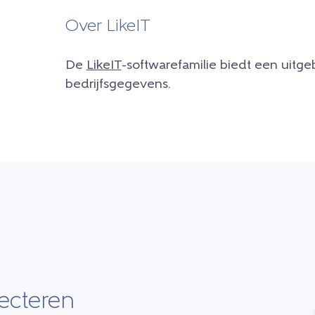
Over LikeIT
De
LikeIT
-softwarefamilie biedt een uitg
bedrijfsgegevens.
ecteren