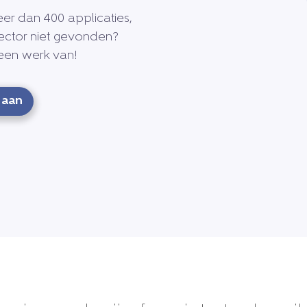
er dan 400 applicaties,
ector niet gevonden?
een werk van!
 aan