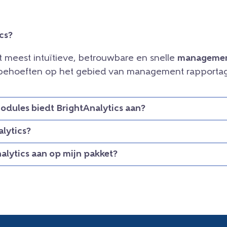
cs?
et meest intuïtieve, betrouwbare en snelle
managemen
e behoeften op het gebied van management rapportag
dules biedt BrightAnalytics aan?
lytics?
nalytics aan op mijn pakket?