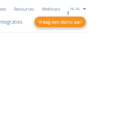
ases
Resources
Webinars
NL-NL
Integraties
Vraag een demo aan