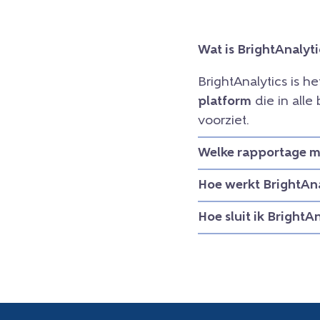
Wat is BrightAnalyti
BrightAnalytics is h
platform
die in all
voorziet.
Welke rapportage mo
Hoe werkt BrightAna
Hoe sluit ik BrightA