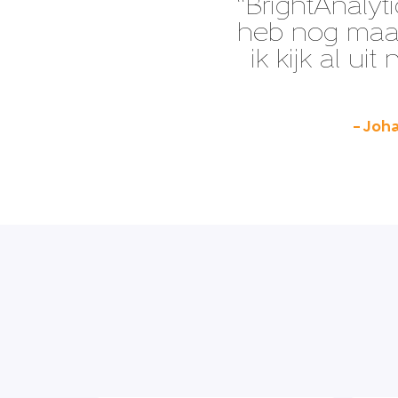
“BrightAnalyti
heb nog maar 
ik kijk al ui
– Joha