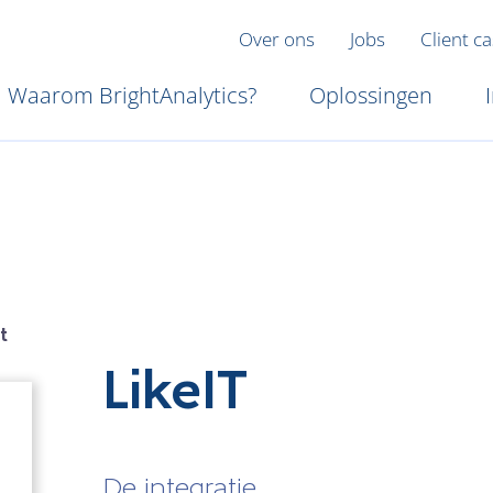
Over ons
Jobs
Client c
Waarom BrightAnalytics?
Oplossingen
t
LikeIT
De integratie