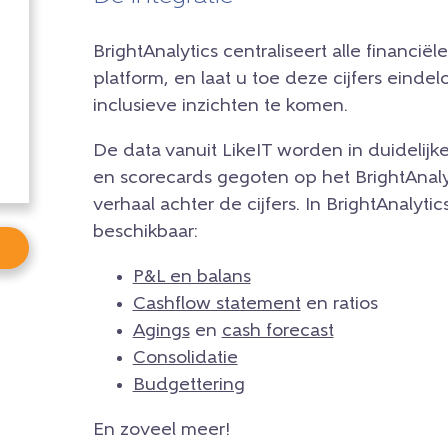
BrightAnalytics centraliseert alle financië
platform, en laat u toe deze cijfers eind
inclusieve inzichten te komen.
De data vanuit LikeIT worden in duidelijk
en scorecards gegoten op het BrightAnalyt
verhaal achter de cijfers. In BrightAnalyti
beschikbaar:
P&L en balans
Cashflow statement
en ratios
Agings
en
cash forecast
Consolidatie
Budgettering
En zoveel meer!