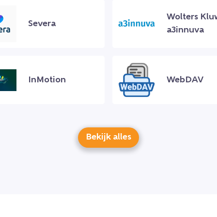
Wolters Klu
Severa
a3innuva
InMotion
WebDAV
Bekijk alles