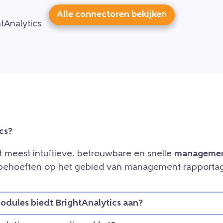
Alle connectoren bekijken
cs?
et meest intuïtieve, betrouwbare en snelle
managemen
e behoeften op het gebied van management rapportag
dules biedt BrightAnalytics aan?