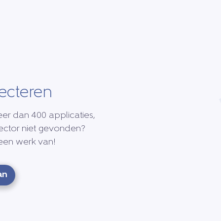
ecteren
er dan 400 applicaties,
ector niet gevonden?
een werk van!
an