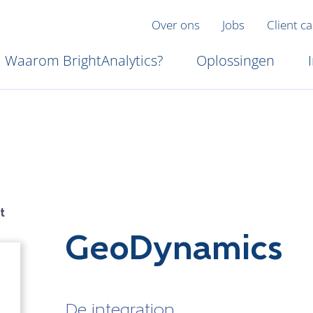
Over ons
Jobs
Client c
Waarom BrightAnalytics?
Oplossingen
t
GeoDynamics
De integration