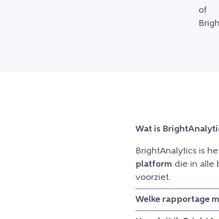
Wat is BrightAnalyti
BrightAnalytics is h
platform
die in all
voorziet.
Welke rapportage mo