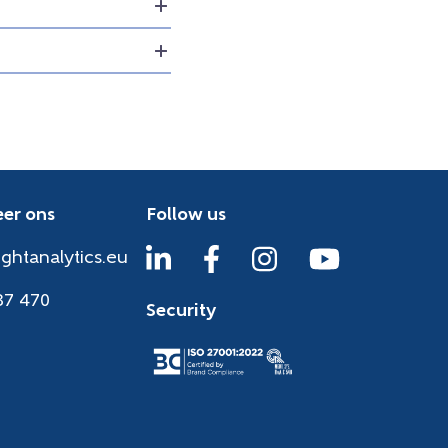
er ons
Follow us
ightanalytics.eu
37 470
Security