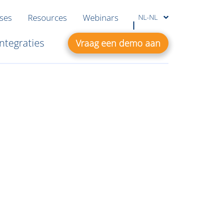
ases
Resources
Webinars
NL-NL
Integraties
Vraag een demo aan