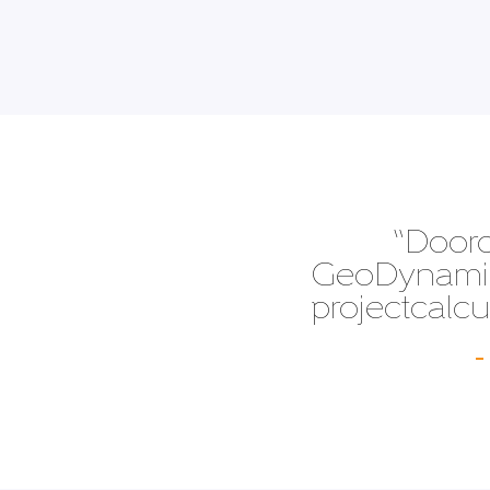
“Doord
GeoDynamics
projectcalcul
–