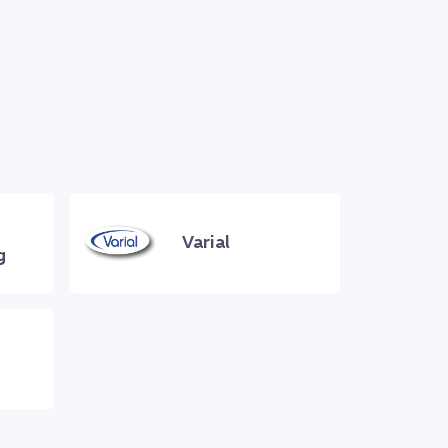
Varial
g