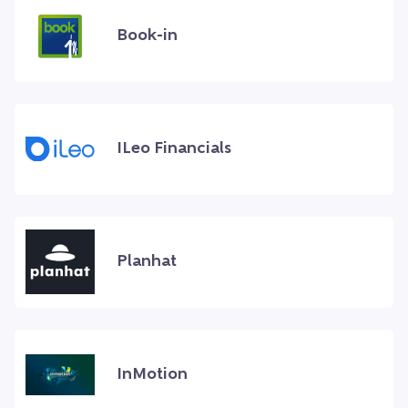
Book-in
ILeo Financials
Planhat
InMotion