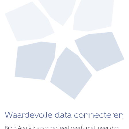
Waardevolle data connecteren
BrightAnalytics connecteert reeds met meer dan