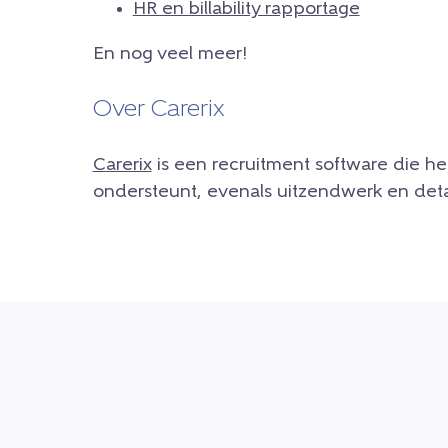
HR en billability rapportage
En nog veel meer!
Over Carerix
Carerix
is een recruitment software die he
ondersteunt, evenals uitzendwerk en det