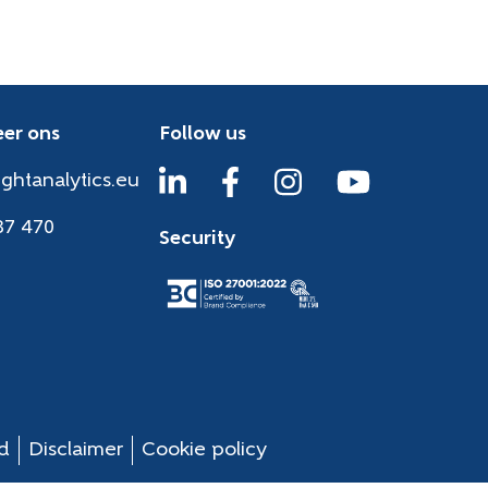
er ons
Follow us
ightanalytics.eu
37 470
Security
id
Disclaimer
Cookie policy