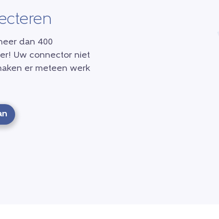
ecteren
 meer dan 400
eer! Uw connector niet
maken er meteen werk
an