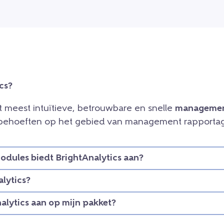
cs?
et meest intuïtieve, betrouwbare en snelle
managemen
e behoeften op het gebied van management rapportag
dules biedt BrightAnalytics aan?
lytics?
nalytics aan op mijn pakket?