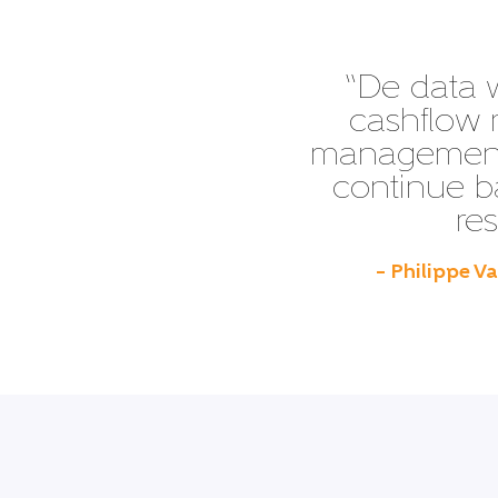
“De data w
cashflow 
management
continue ba
res
– Philippe V