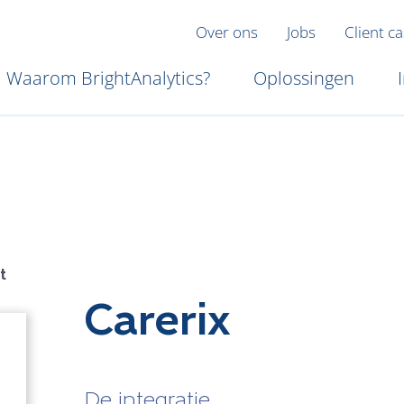
Over ons
Jobs
Client c
Waarom BrightAnalytics?
Oplossingen
t
Carerix
De integratie