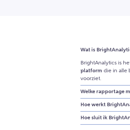
Wat is BrightAnalyti
BrightAnalytics is h
platform
die in all
voorziet.
Welke rapportage mo
Hoe werkt BrightAna
Hoe sluit ik BrightA