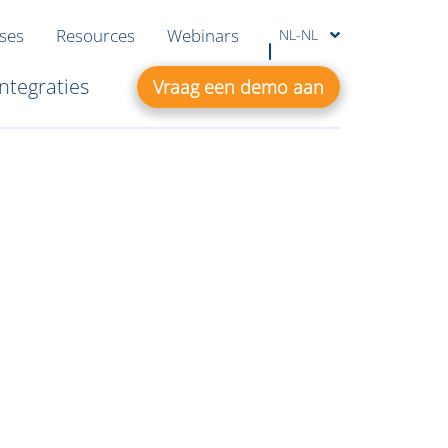
ases
Resources
Webinars
NL-NL
Integraties
Vraag een demo aan