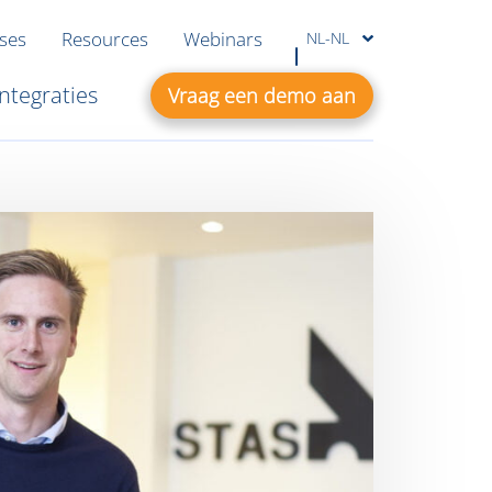
ases
Resources
Webinars
NL-NL
Integraties
Vraag een demo aan