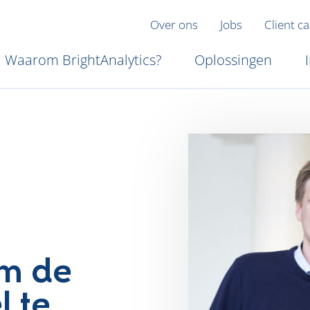
Over ons
Jobs
Client c
Waarom BrightAnalytics?
Oplossingen
om de
l te