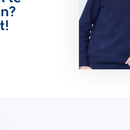
en?
t!